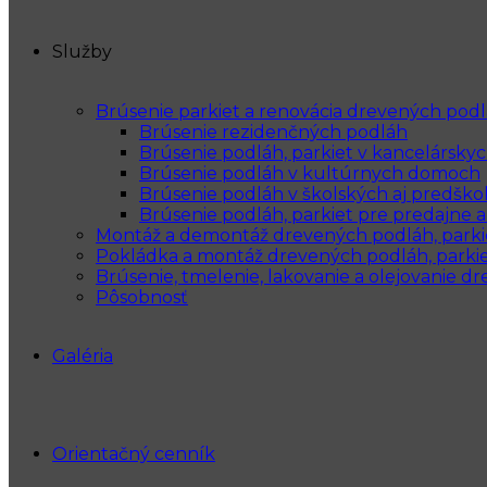
Služby
Brúsenie parkiet a renovácia drevených pod
Brúsenie rezidenčných podláh
Brúsenie podláh, parkiet v kancelárskyc
Brúsenie podláh v kultúrnych domoch
Brúsenie podláh v školských aj predško
Brúsenie podláh, parkiet pre predajne
Montáž a demontáž drevených podláh, parki
Pokládka a montáž drevených podláh, parkie
Brúsenie, tmelenie, lakovanie a olejovanie d
Pôsobnosť
Galéria
Orientačný cenník