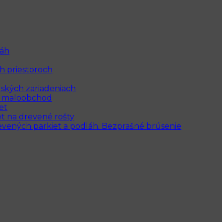
láh
h priestoroch
lských zariadeniach
 a maloobchod
et
t na drevené rošty
revených parkiet a podláh. Bezprašné brúsenie