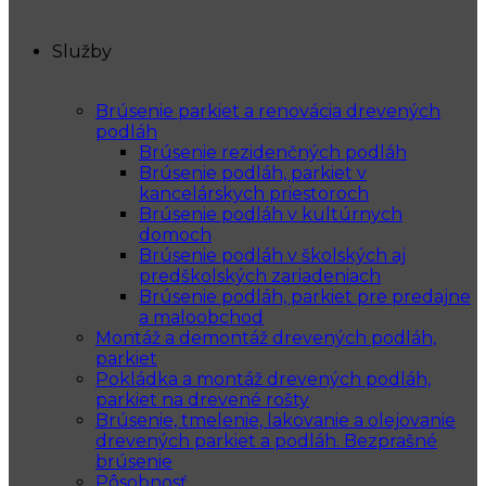
Služby
Brúsenie parkiet a renovácia drevených
podláh
Brúsenie rezidenčných podláh
Brúsenie podláh, parkiet v
kancelárskych priestoroch
Brúsenie podláh v kultúrnych
domoch
Brúsenie podláh v školských aj
predškolských zariadeniach
Brúsenie podláh, parkiet pre predajne
a maloobchod
Montáž a demontáž drevených podláh,
parkiet
Pokládka a montáž drevených podláh,
parkiet na drevené rošty
Brúsenie, tmelenie, lakovanie a olejovanie
drevených parkiet a podláh. Bezprašné
brúsenie
Pôsobnosť