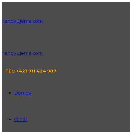
renovujeme.com
renovujeme.com
TEL: +421 911 424 987
Domov
O nás